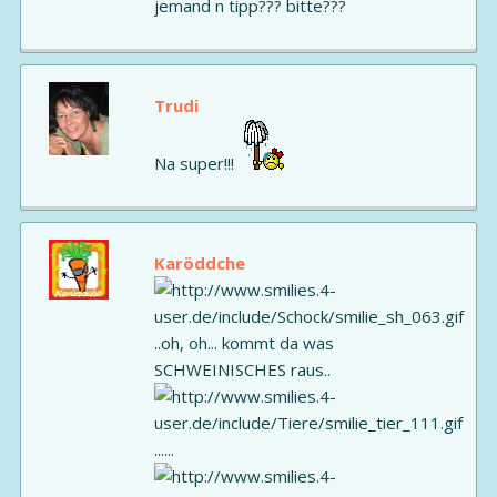
jemand n tipp??? bitte???
Trudi
Na super!!!
Karöddche
..oh, oh... kommt da was
SCHWEINISCHES raus..
......