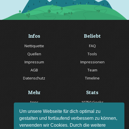
Infos
Beliebt
Nettiquette
FAQ
Quellen
Tools
Impressum
Impressionen
AGB
Team
Datenschutz
Timeline
Mehr
Stats
Apps
10750 Geeks
Jobs
20057 Rätsel online
Um unsere Webseite für dich optimal zu
gestalten und fortlaufend verbessern zu können,
Livestream
150 Quizfragen online
verwenden wir Cookies. Durch die weitere
Bug melden