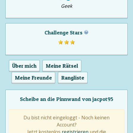
Geek
Challenge Stars
Über mich
Meine Rätsel
Meine Freunde
Rangliste
Scheibe an die Pinnwand von jacpot95
Du bist nicht eingeloggt - Noch keinen
Account?
Jetzt kostenlos
registrieren
und die