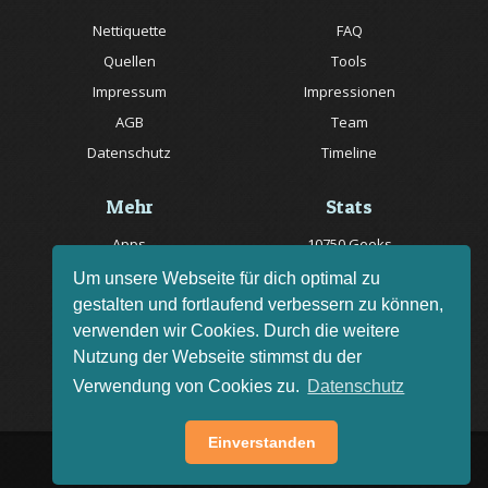
Nettiquette
FAQ
Quellen
Tools
Impressum
Impressionen
AGB
Team
Datenschutz
Timeline
Mehr
Stats
Apps
10750 Geeks
Jobs
20057 Rätsel online
Um unsere Webseite für dich optimal zu
gestalten und fortlaufend verbessern zu können,
Livestream
150 Quizfragen online
verwenden wir Cookies. Durch die weitere
Bug melden
Nutzung der Webseite stimmst du der
Rätsel des Tages
Verwendung von Cookies zu.
Datenschutz
Einverstanden
AGB
Impressum
FAQ
•
•