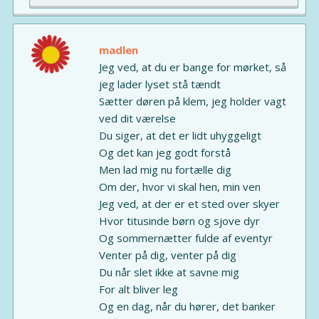
madlen
Jeg ved, at du er bange for mørket, så
jeg lader lyset stå tændt
Sætter døren på klem, jeg holder vagt
ved dit værelse
Du siger, at det er lidt uhyggeligt
Og det kan jeg godt forstå
Men lad mig nu fortælle dig
Om der, hvor vi skal hen, min ven
Jeg ved, at der er et sted over skyer
Hvor titusinde børn og sjove dyr
Og sommernætter fulde af eventyr
Venter på dig, venter på dig
Du når slet ikke at savne mig
For alt bliver leg
Og en dag, når du hører, det banker