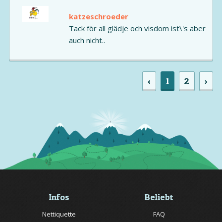
katzeschroeder
Tack för all glädje och visdom ist\'s aber
auch nicht..
‹
1
2
›
Infos
Beliebt
Nettiquette
FAQ