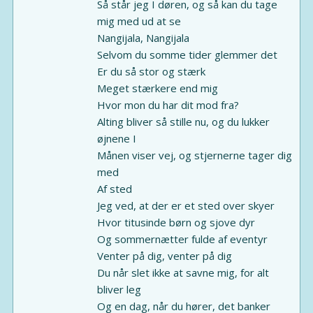
Så står jeg I døren, og så kan du tage
mig med ud at se
Nangijala, Nangijala
Selvom du somme tider glemmer det
Er du så stor og stærk
Meget stærkere end mig
Hvor mon du har dit mod fra?
Alting bliver så stille nu, og du lukker
øjnene I
Månen viser vej, og stjernerne tager dig
med
Af sted
Jeg ved, at der er et sted over skyer
Hvor titusinde børn og sjove dyr
Og sommernætter fulde af eventyr
Venter på dig, venter på dig
Du når slet ikke at savne mig, for alt
bliver leg
Og en dag, når du hører, det banker