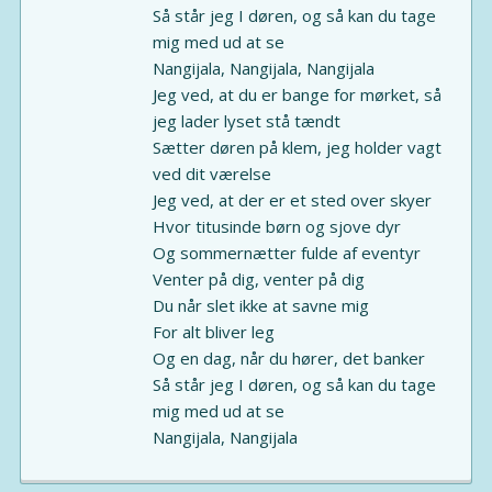
Så står jeg I døren, og så kan du tage
mig med ud at se
Nangijala, Nangijala, Nangijala
Jeg ved, at du er bange for mørket, så
jeg lader lyset stå tændt
Sætter døren på klem, jeg holder vagt
ved dit værelse
Jeg ved, at der er et sted over skyer
Hvor titusinde børn og sjove dyr
Og sommernætter fulde af eventyr
Venter på dig, venter på dig
Du når slet ikke at savne mig
For alt bliver leg
Og en dag, når du hører, det banker
Så står jeg I døren, og så kan du tage
mig med ud at se
Nangijala, Nangijala