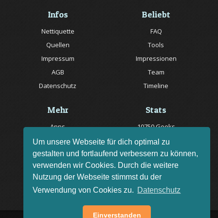
Infos
Beliebt
Nettiquette
FAQ
Quellen
Tools
Impressum
Impressionen
AGB
Team
Datenschutz
Timeline
Mehr
Stats
Apps
10750 Geeks
Jobs
20057 Rätsel online
Um unsere Webseite für dich optimal zu
gestalten und fortlaufend verbessern zu können,
Livestream
150 Quizfragen online
verwenden wir Cookies. Durch die weitere
Bug melden
Nutzung der Webseite stimmst du der
Rätsel des Tages
Verwendung von Cookies zu.
Datenschutz
Einverstanden