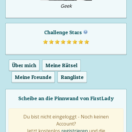
Geek
Challenge Stars
Über mich
Meine Rätsel
Meine Freunde
Rangliste
Scheibe an die Pinnwand von FirstLady
Du bist nicht eingeloggt - Noch keinen
Account?
Jetzt kostenlos
registrieren
und die