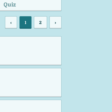
Quiz
‹
1
2
›