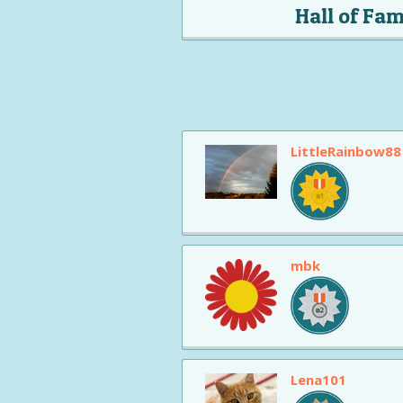
Hall of Fa
LittleRainbow88
mbk
Lena101