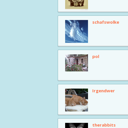
schafswolke
pol
Irgendwer
therabbits