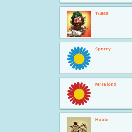
Tull68
Sporty
MrsBlond
Hobbi