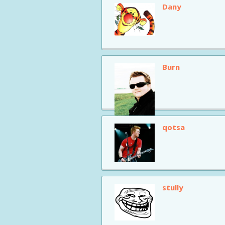
Dany
Burn
qotsa
stully