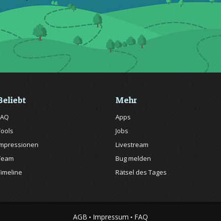
Beliebt
Mehr
FAQ
Apps
Tools
Jobs
Impressionen
Livestream
Team
Bug melden
Timeline
Rätsel des Tages
AGB
Impressum
FAQ
•
•