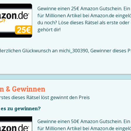
Gewinne einen 25€ Amazon Gutschein. Ei
für Millionen Artikel bei Amazon.de einge
du noch? Löse dieses Rätsel als erste oder
gehört dir!
erzlichen Glückwunsch an
michi_300390
, Gewinner dieses P
ln & Gewinnen
rstes dieses Rätsel löst gewinnt den Preis
 es zu gewinnen?
Gewinne einen 50€ Amazon Gutschein. Ei
für Millionen Artikel bei Amazon.de einge