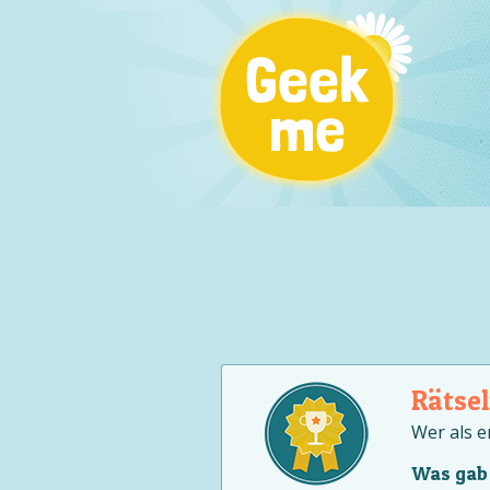
Rätse
Wer als e
Was gab