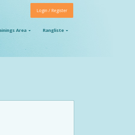
Login / Register
ainings Area
Rangliste