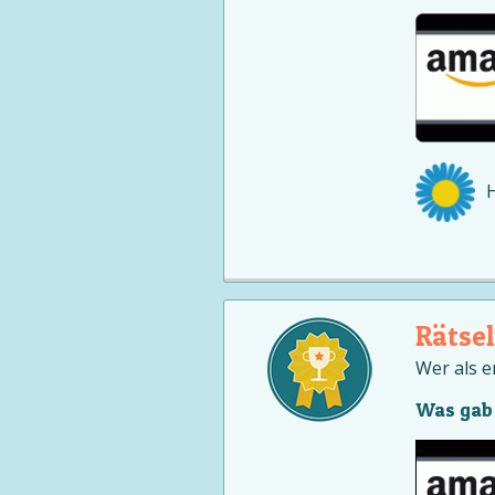
H
Rätse
Wer als e
Was gab