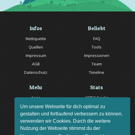
Infos
Beliebt
Nettiquette
FAQ
Quellen
Tools
Impressum
Impressionen
AGB
Team
Datenschutz
Timeline
Mehr
Stats
Apps
10750 Geeks
Jobs
20057 Rätsel online
Um unsere Webseite für dich optimal zu
gestalten und fortlaufend verbessern zu können,
Livestream
150 Quizfragen online
verwenden wir Cookies. Durch die weitere
Bug melden
Nutzung der Webseite stimmst du der
Rätsel des Tages