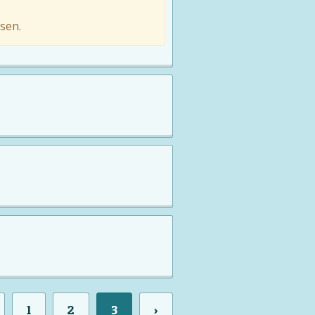
sen.
1
2
3
›