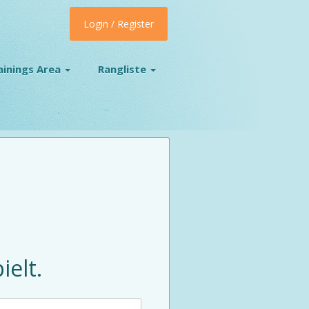
Login / Register
ainings Area
Rangliste
!
elt.