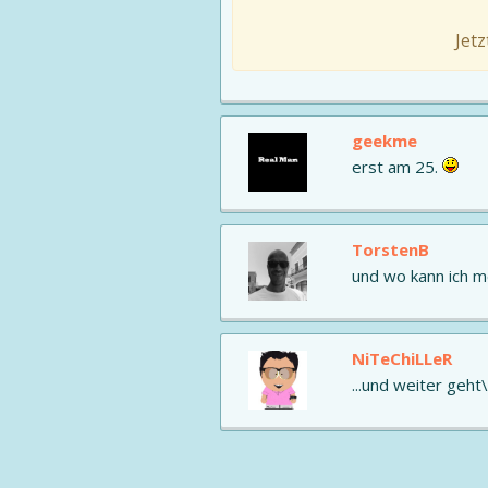
Jet
geekme
erst am 25.
TorstenB
und wo kann ich m
NiTeChiLLeR
...und weiter geht\