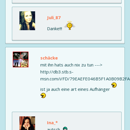
Juli_87
Danke!!!
schäcke
mit ihn hats auch nix zu tun --->
http://db3.stb.s-
msn.com/i/FD/79EAEFE046B5F1A0B09B2FA
ist ja auch eine art eines Aufhänger
Ina_*
autsch..