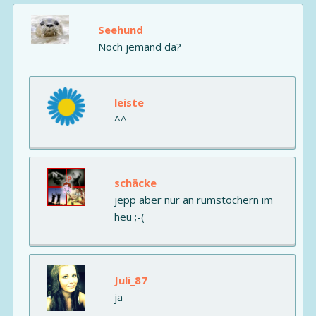
Seehund
Noch jemand da?
leiste
^^
schäcke
jepp aber nur an rumstochern im
heu ;-(
Juli_87
ja