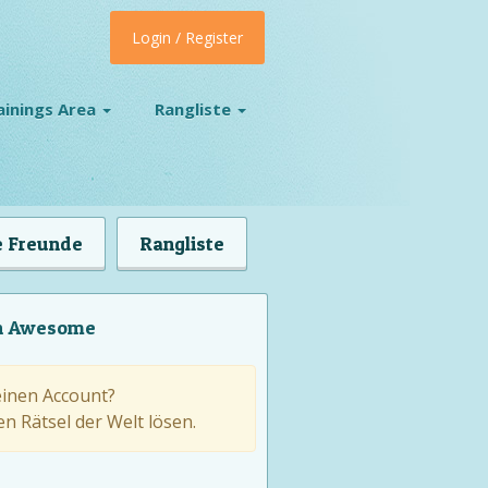
Login / Register
ainings Area
Rangliste
 Freunde
Rangliste
on Awesome
einen Account?
n Rätsel der Welt lösen.