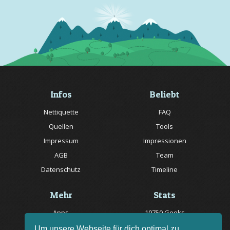
Infos
Beliebt
Nettiquette
FAQ
Quellen
Tools
Impressum
Impressionen
AGB
Team
Datenschutz
Timeline
Mehr
Stats
Apps
10750 Geeks
Jobs
20057 Rätsel online
Um unsere Webseite für dich optimal zu