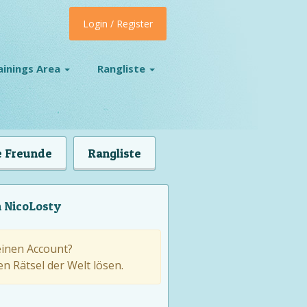
Login / Register
ainings Area
Rangliste
 Freunde
Rangliste
n NicoLosty
einen Account?
n Rätsel der Welt lösen.