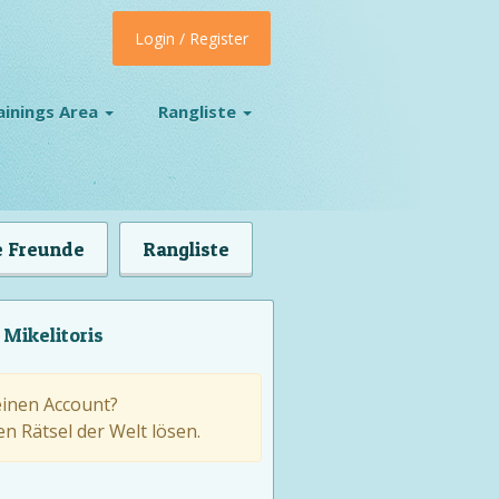
Login / Register
ainings Area
Rangliste
 Freunde
Rangliste
Mikelitoris
einen Account?
n Rätsel der Welt lösen.