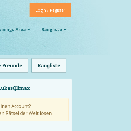
Login / Register
ainings Area
Rangliste
 Freunde
Rangliste
 LukasQlimax
einen Account?
n Rätsel der Welt lösen.