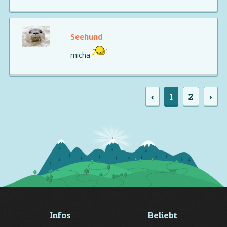
Seehund
micha
‹
1
2
›
Infos
Beliebt