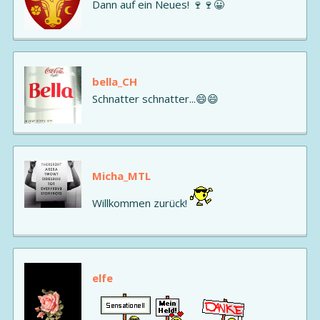
Dann auf ein Neues! 🍷🍷😀
bella_CH
Schnatter schnatter...😄😄
Micha_MTL
Willkommen zurück!
elfe