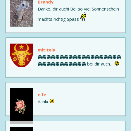
Brandy
Danke, dir auch! Bei so viel Sonnenschein
machts richtig Spass
mititela
👻👻👻👻👻👻👻👻👻👻👻👻👻👻👻👻👻👻👻
👻👻👻👻👻👻👻👻👻👻👻 bei dir auch....
elfe
danke