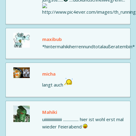
maxibub
*hintermahikiherrennundtotalaußeratembin*
micha
langt auch
Mahiki
uiiiiiiiiiiiiiiiiiii ................. hier ist wohl erst mal
wieder Feierabend