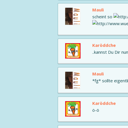
Mauli
scheint so
Karöddche
..kannst Du Dir nun
Mauli
*fg* sollte eigen
Karöddche
ö-ö