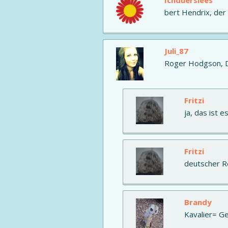
Ichduersiees
bert Hendrix, der 
Juli_87
Roger Hodgson, Do
Fritzi
ja, das ist e
Fritzi
deutscher 
Brandy
Kavalier= Ge