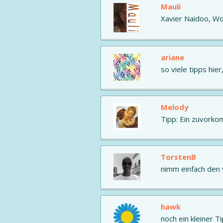
Mauli
Xavier Naidoo, Wo
ariane
so viele tipps hier
Melody
Tipp: Ein zuvorkom
TorstenB
nimm einfach den v
hawk
noch ein kleiner T