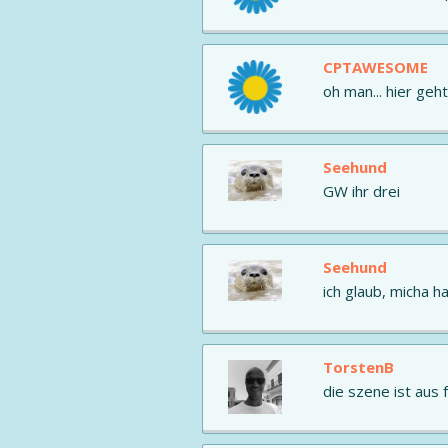
CPTAWESOME
oh man... hier geh
Seehund
GW ihr drei
Seehund
ich glaub, micha h
TorstenB
die szene ist aus fe