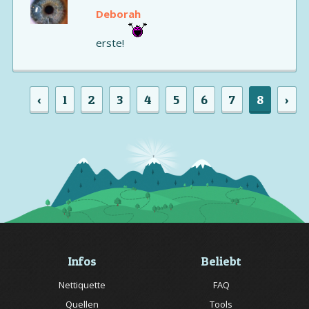
Deborah
erste!
‹
1
2
3
4
5
6
7
8
›
Infos
Beliebt
Nettiquette
FAQ
Quellen
Tools