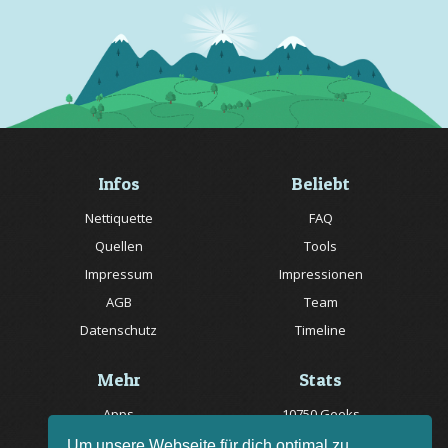
Infos
Beliebt
Nettiquette
FAQ
Quellen
Tools
Impressum
Impressionen
AGB
Team
Datenschutz
Timeline
Mehr
Stats
Apps
10750 Geeks
Jobs
20057 Rätsel online
Um unsere Webseite für dich optimal zu