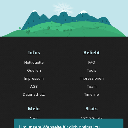
Infos
Beliebt
Nettiquette
FAQ
Quellen
Tools
Impressum
Impressionen
AGB
Team
Datenschutz
Timeline
Mehr
Stats
Apps
10750 Geeks
Jobs
20057 Rätsel online
Um unsere Webseite für dich optimal zu