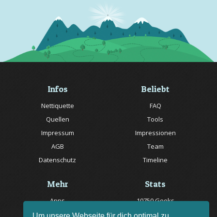
Infos
Beliebt
Nettiquette
FAQ
Quellen
Tools
Impressum
Impressionen
AGB
Team
Datenschutz
Timeline
Mehr
Stats
Apps
10750 Geeks
Jobs
20057 Rätsel online
Um unsere Webseite für dich optimal zu