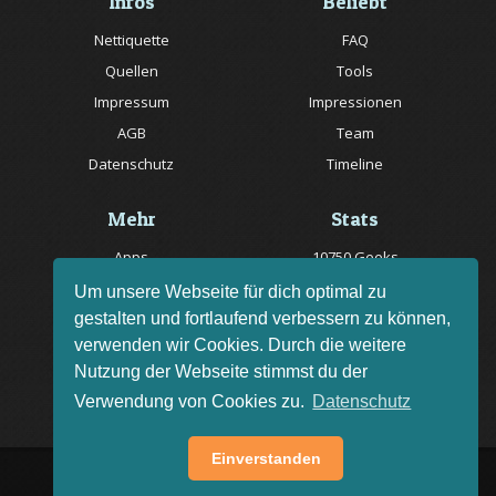
Infos
Beliebt
Nettiquette
FAQ
Quellen
Tools
Impressum
Impressionen
AGB
Team
Datenschutz
Timeline
Mehr
Stats
Apps
10750 Geeks
Jobs
20057 Rätsel online
Um unsere Webseite für dich optimal zu
gestalten und fortlaufend verbessern zu können,
Livestream
150 Quizfragen online
verwenden wir Cookies. Durch die weitere
Bug melden
Nutzung der Webseite stimmst du der
Rätsel des Tages
Verwendung von Cookies zu.
Datenschutz
Einverstanden
AGB
Impressum
FAQ
•
•