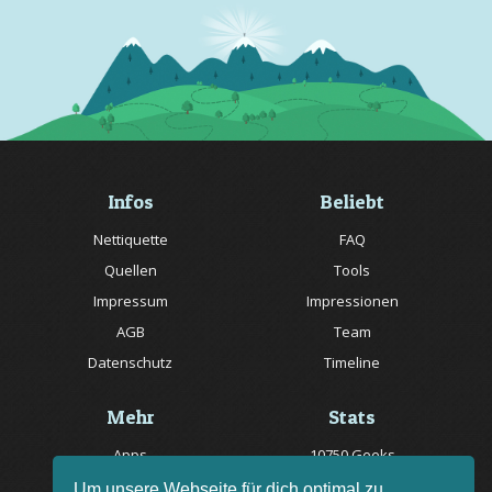
Infos
Beliebt
Nettiquette
FAQ
Quellen
Tools
Impressum
Impressionen
AGB
Team
Datenschutz
Timeline
Mehr
Stats
Apps
10750 Geeks
Jobs
20057 Rätsel online
Um unsere Webseite für dich optimal zu