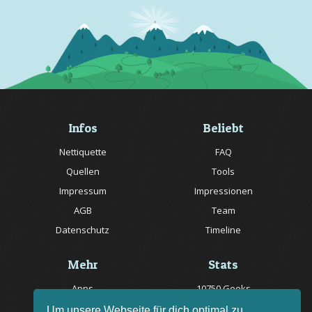
Infos
Beliebt
Nettiquette
FAQ
Quellen
Tools
Impressum
Impressionen
AGB
Team
Datenschutz
Timeline
Mehr
Stats
Apps
10750 Geeks
Jobs
20057 Rätsel online
Um unsere Webseite für dich optimal zu