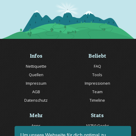
Infos
Beliebt
Nettiquette
FAQ
Quellen
Tools
Impressum
Impressionen
AGB
Team
Datenschutz
Timeline
Mehr
Stats
Apps
10750 Geeks
Jobs
20057 Rätsel online
Um unsere Webseite für dich optimal zu