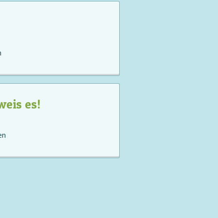
n
weis es!
en