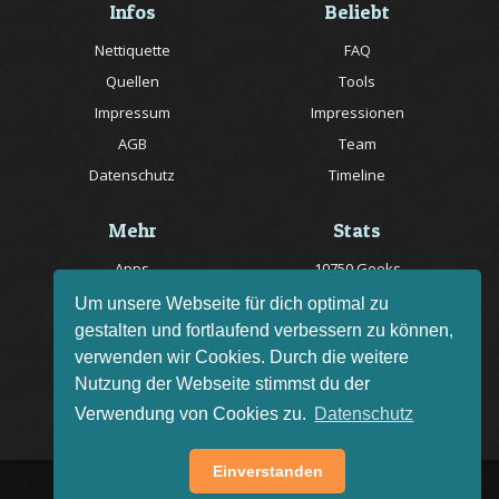
Infos
Beliebt
Nettiquette
FAQ
Quellen
Tools
Impressum
Impressionen
AGB
Team
Datenschutz
Timeline
Mehr
Stats
Apps
10750 Geeks
Jobs
20057 Rätsel online
Um unsere Webseite für dich optimal zu
gestalten und fortlaufend verbessern zu können,
Livestream
150 Quizfragen online
verwenden wir Cookies. Durch die weitere
Bug melden
Nutzung der Webseite stimmst du der
Rätsel des Tages
Verwendung von Cookies zu.
Datenschutz
Einverstanden
AGB
Impressum
FAQ
•
•