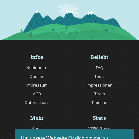
Infos
Beliebt
Nettiquette
FAQ
Quellen
Tools
Impressum
Impressionen
AGB
Team
Datenschutz
Timeline
Mehr
Stats
Apps
10750 Geeks
Jobs
20057 Rätsel online
Um unsere Webseite für dich optimal zu