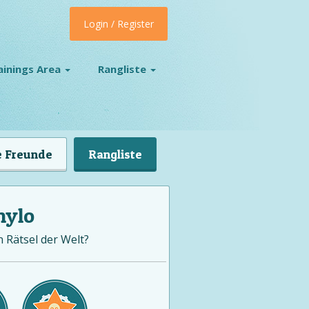
Login / Register
ainings Area
Rangliste
 Freunde
Rangliste
nylo
n Rätsel der Welt?