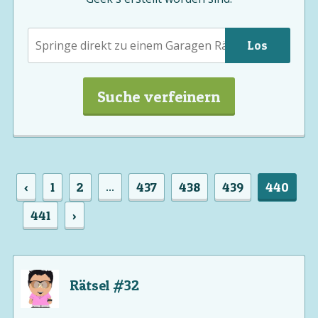
Los
Suche verfeinern
‹
1
2
437
438
439
440
...
441
›
Rätsel #32