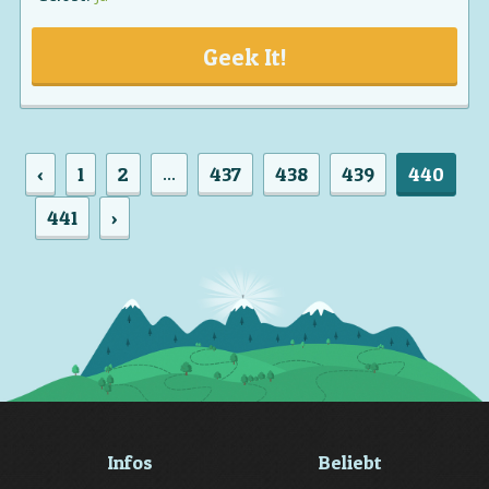
Geek It!
‹
1
2
437
438
439
440
...
441
›
Infos
Beliebt