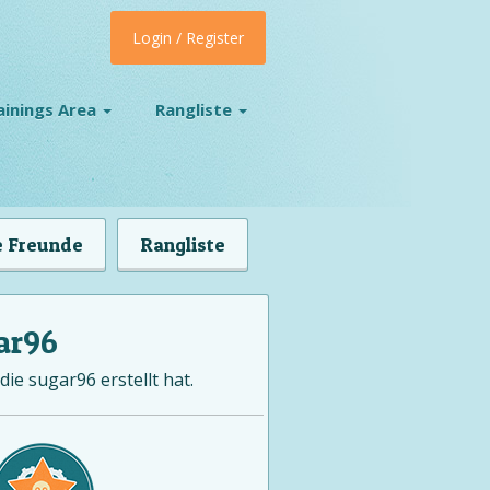
Login / Register
ainings Area
Rangliste
 Freunde
Rangliste
ar96
die sugar96 erstellt hat.