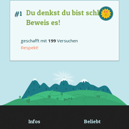
Du denkst du bist schlau?
#1
Beweis es!
geschafft mit
199
Versuchen
Respekt!
Infos
Beliebt