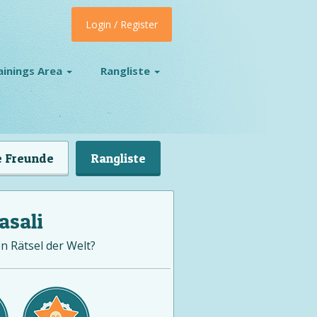
Login / Register
ainings Area
Rangliste
 Freunde
Rangliste
asali
en Rätsel der Welt?