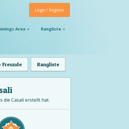
Login / Register
ainings Area
Rangliste
 Freunde
Rangliste
sali
die Casali erstellt hat.