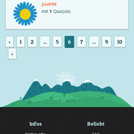
Juuli98
mit
1
Quiz(ze)
‹
1
2
...
5
6
7
...
9
10
›
Infos
Beliebt