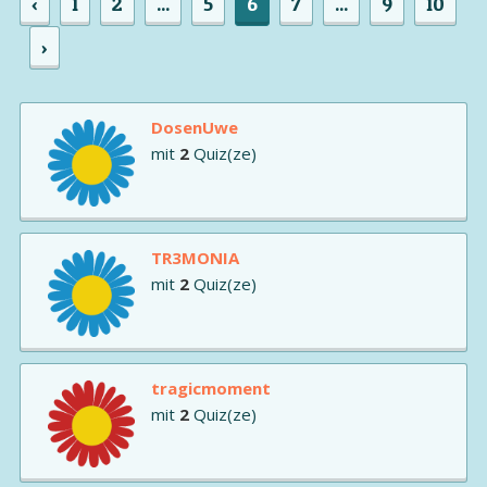
‹
1
2
...
5
6
7
...
9
10
›
DosenUwe
mit
2
Quiz(ze)
TR3MONIA
mit
2
Quiz(ze)
tragicmoment
mit
2
Quiz(ze)