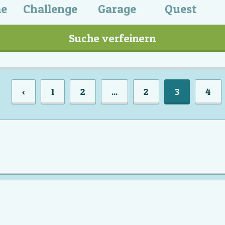
me
Challenge
Garage
Quest
Suche verfeinern
‹
1
2
...
2
3
4