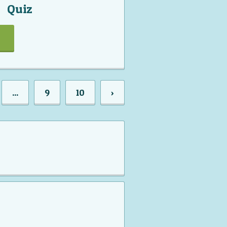
Quiz
...
9
10
›