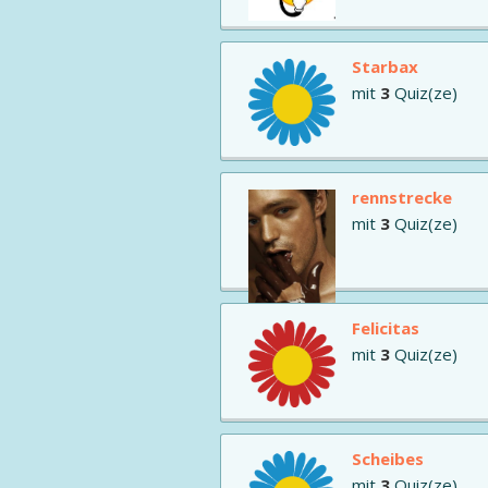
Starbax
mit
3
Quiz(ze)
rennstrecke
mit
3
Quiz(ze)
Felicitas
mit
3
Quiz(ze)
Scheibes
mit
3
Quiz(ze)