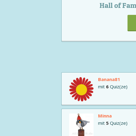
Hall of Fa
Banana81
mit
6
Quiz(ze)
Minna
mit
5
Quiz(ze)