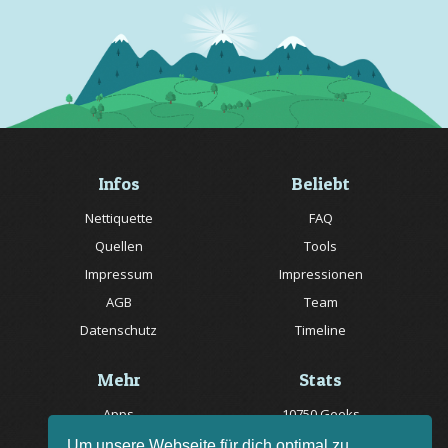
Infos
Beliebt
Nettiquette
FAQ
Quellen
Tools
Impressum
Impressionen
AGB
Team
Datenschutz
Timeline
Mehr
Stats
Apps
10750 Geeks
Jobs
20057 Rätsel online
Um unsere Webseite für dich optimal zu