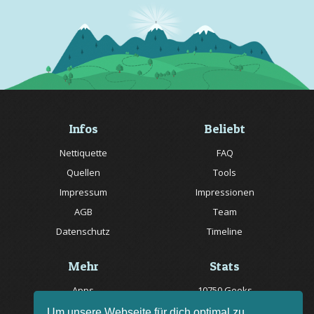
Infos
Beliebt
Nettiquette
FAQ
Quellen
Tools
Impressum
Impressionen
AGB
Team
Datenschutz
Timeline
Mehr
Stats
Apps
10750 Geeks
Jobs
20057 Rätsel online
Um unsere Webseite für dich optimal zu