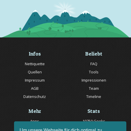
Infos
Beliebt
Nettiquette
FAQ
Quellen
Tools
Impressum
Impressionen
AGB
Team
Datenschutz
Timeline
Mehr
Stats
Apps
10750 Geeks
Jobs
20057 Rätsel online
Um unsere Webseite für dich optimal zu