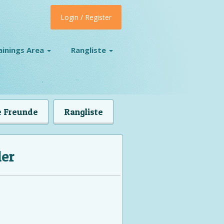
Login / Register
ainings Area
Rangliste
 Freunde
Rangliste
ler