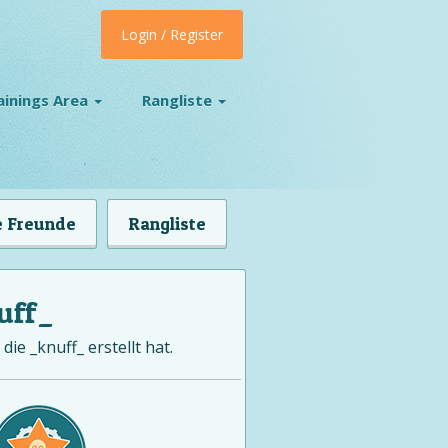
Login / Register
ainings Area
Rangliste
 Freunde
Rangliste
uff_
die _knuff_ erstellt hat.