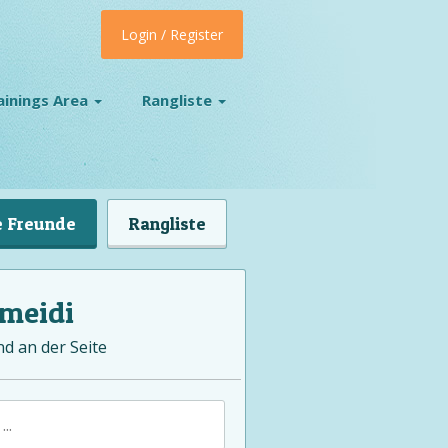
Login / Register
ainings Area
Rangliste
 Freunde
Rangliste
meidi
nd an der Seite