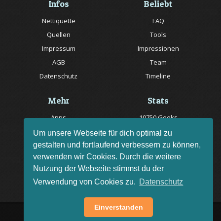
Infos
Beliebt
Nettiquette
FAQ
Quellen
Tools
Impressum
Impressionen
AGB
Team
Datenschutz
Timeline
Mehr
Stats
Apps
10750 Geeks
Jobs
20057 Rätsel online
Um unsere Webseite für dich optimal zu
gestalten und fortlaufend verbessern zu können,
Livestream
150 Quizfragen online
verwenden wir Cookies. Durch die weitere
Bug melden
Nutzung der Webseite stimmst du der
Rätsel des Tages
Verwendung von Cookies zu.
Datenschutz
Einverstanden
AGB
Impressum
FAQ
•
•