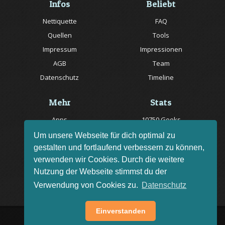
Infos
Beliebt
Nettiquette
FAQ
Quellen
Tools
Impressum
Impressionen
AGB
Team
Datenschutz
Timeline
Mehr
Stats
Apps
10750 Geeks
Jobs
20057 Rätsel online
Um unsere Webseite für dich optimal zu
gestalten und fortlaufend verbessern zu können,
Livestream
150 Quizfragen online
verwenden wir Cookies. Durch die weitere
Bug melden
Nutzung der Webseite stimmst du der
Rätsel des Tages
Verwendung von Cookies zu.
Datenschutz
Einverstanden
AGB
Impressum
FAQ
•
•