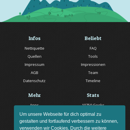
Infos
Beliebt
Nettiquette
FAQ
Quellen
Tools
Impressum
Impressionen
AGB
Team
Datenschutz
Timeline
Mehr
Stats
Apps
10750 Geeks
Jobs
20057 Rätsel online
Um unsere Webseite für dich optimal zu
gestalten und fortlaufend verbessern zu können,
Livestream
150 Quizfragen online
verwenden wir Cookies. Durch die weitere
Bug melden